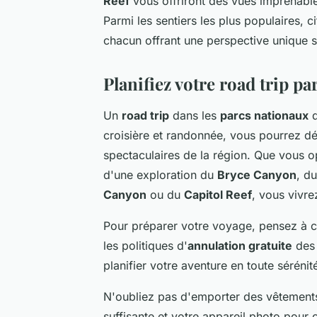
Reef
vous offriront des vues imprenables
Parmi les sentiers les plus populaires, c
chacun offrant une perspective unique s
Planifiez votre road trip par
Un
road trip
dans les
parcs nationaux
d
croisière et randonnée, vous pourrez dé
spectaculaires de la région. Que vous o
d'une exploration du
Bryce Canyon
, d
Canyon
ou du
Capitol Reef
, vous vivr
Pour préparer votre voyage, pensez à c
les politiques d'
annulation gratuite
des 
planifier votre aventure en toute sérénit
N'oubliez pas d'emporter des vêtements
suffisante et votre appareil photo pour 