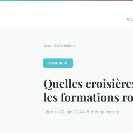
Acc
Accueil
›
Croisière
CROISIÈRE
Quelles croisièr
les formations r
Léonie
•
30 juin 2024
•
5 min de lecture