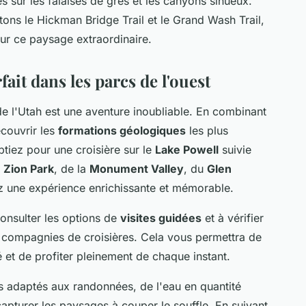
 sur les falaises de grès et les canyons sinueux.
itons le Hickman Bridge Trail et le Grand Wash Trail,
ur ce paysage extraordinaire.
fait dans les parcs de l'ouest
e l'Utah est une aventure inoubliable. En combinant
couvrir les
formations géologiques
les plus
ptiez pour une croisière sur le
Lake Powell
suivie
u
Zion Park
, de la
Monument Valley
, du
Glen
ez une expérience enrichissante et mémorable.
onsulter les options de
visites guidées
et à vérifier
compagnies de croisières. Cela vous permettra de
é et de profiter pleinement de chaque instant.
 adaptés aux randonnées, de l'eau en quantité
capturer les paysages à couper le souffle. En suivant