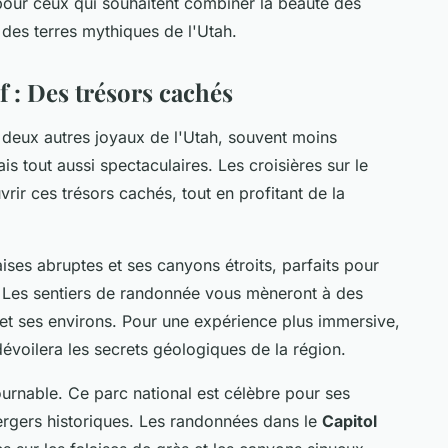
s pour ceux qui souhaitent combiner la beauté des
des terres mythiques de l'Utah.
 : Des trésors cachés
deux autres joyaux de l'Utah, souvent moins
s tout aussi spectaculaires. Les croisières sur le
ir ces trésors cachés, tout en profitant de la
ises abruptes et ses canyons étroits, parfaits pour
 Les sentiers de randonnée vous mèneront à des
 et ses environs. Pour une expérience plus immersive,
évoilera les secrets géologiques de la région.
ournable. Ce parc national est célèbre pour ses
ergers historiques. Les randonnées dans le
Capitol