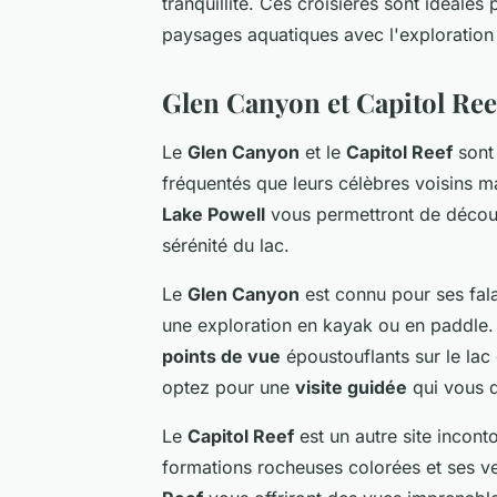
tranquillité. Ces croisières sont idéale
paysages aquatiques avec l'exploration 
Glen Canyon et Capitol Reef
Le
Glen Canyon
et le
Capitol Reef
sont 
fréquentés que leurs célèbres voisins mai
Lake Powell
vous permettront de découvr
sérénité du lac.
Le
Glen Canyon
est connu pour ses fala
une exploration en kayak ou en paddle.
points de vue
époustouflants sur le lac
optez pour une
visite guidée
qui vous d
Le
Capitol Reef
est un autre site incont
formations rocheuses colorées et ses v