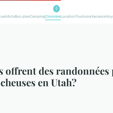
ueil
Actu
Bon plan
Camping
Croisière
Location
Tourisme
Vacance
Voy
es offrent des randonnées
ocheuses en Utah?