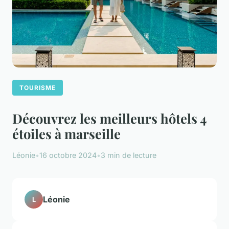
TOURISME
Découvrez les meilleurs hôtels 4
étoiles à marseille
Léonie
•
16 octobre 2024
•
3 min de lecture
Léonie
L