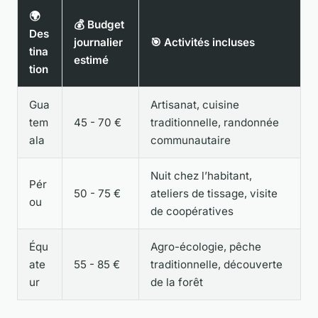
🌍
💰 Budget
Des
journalier
🎯 Activités incluses
tina
estimé
tion
Gua
Artisanat, cuisine
tem
45 - 70 €
traditionnelle, randonnée
ala
communautaire
Nuit chez l’habitant,
Pér
50 - 75 €
ateliers de tissage, visite
ou
de coopératives
Équ
Agro-écologie, pêche
ate
55 - 85 €
traditionnelle, découverte
ur
de la forêt